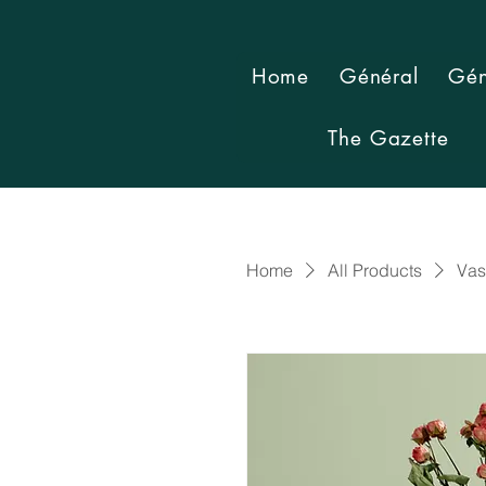
Home
Général
Gén
The Gazette
Home
All Products
Vas