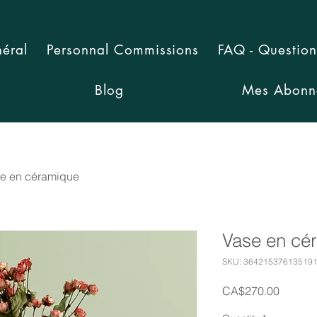
éral
Personnal Commissions
FAQ - Question
Blog
Mes Abonn
e en céramique
Vase en cé
SKU: 36421537613519
Price
CA$270.00