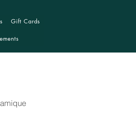
s
Gift Cards
ements
ramique
1